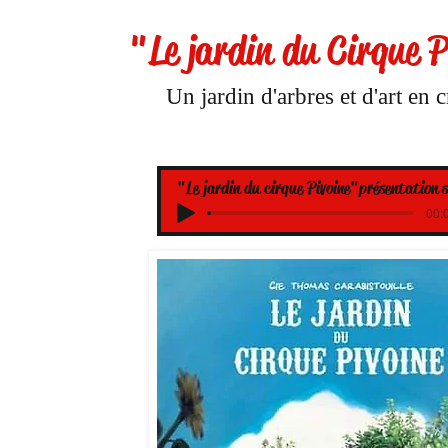
"Le jardin du Cirque P
Un jardin d'arbres et d'art en 
"Le jardin du cirque Pivoine"présentation 
00:0